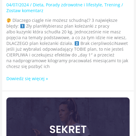
04/07/2024
/
Dieta
,
Porady zdrowotne i lifestyle
,
Trening
/
Zostaw komentarz
Dlaczego ciągle nie możesz schudnąć? 3 największe
błędy:
Zły planWybierasz plan koleżanki z pracy
albo kuzynki która schudła 20 kg, jednocześnie nie masz
pojęcia na tematy podstawowe, a co za tym idzie nie wiesz,
DLACZEGO plan koleżanki działa.
Brak cierpliwościNawet
jeśli już wybrałaś odpowiadający TOBIE plan, to nie jesteś
CIERPLIWA i oczekujesz efektów do „day 1″ a przecież
na nadprogramowe kilogramy pracowałaś miesiącami to jak
chcesz się pozbyć ich
Dowiedz się więcej »
Sekret
długotrwałej
MOTYWACJI!