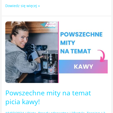
Dowiedz się więcej »
Powszechne
mity
na temat
picia
kawy!
Powszechne mity na temat
picia kawy!