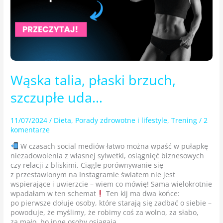
Wąska talia, płaski brzuch,
szczupłe uda…
11/07/2024
/
Dieta
,
Porady zdrowotne i lifestyle
,
Trening
/
2
komentarze
W czasach social mediów łatwo można wpaść w pułapkę
niezadowolenia z własnej sylwetki, osiągnięć biznesowych
czy relacji z bliskimi. Ciągle porównywanie się
z przestawionym na Instagramie światem nie jest
wspierające i uwierzcie – wiem co mówię! Sama wielokrotnie
wpadałam w ten schemat
Ten kij ma dwa końce:
po pierwsze dołuje osoby, które starają się zadbać o siebie –
powoduje, że myślimy, że robimy coś za wolno, za słabo,
za mało, bo inne osoby osiągają