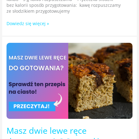
bez kalorii sposób przygotowania: kawę rozpuszczamy
ze słodzikiem przygotowujemy
Dowiedz się więcej »
Masz
dwie
lewe
ręce
do gotowania?
Sprawdź
ten
przepis
na ciasto!
Masz dwie lewe ręce