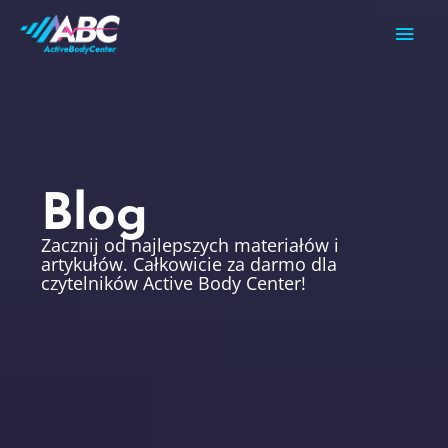
Przejdź
Głów
do
treści
men
Blog
Zacznij od najlepszych materiałów i
artykułów. Całkowicie za darmo dla
czytelników Active Body Center!