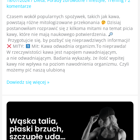
18/07/2024
/
Dieta
,
Porady zdrowotne i lifestyle
,
Trening
/
2
komentarze
Czasem wokół popularnych spożywek, takich jak kawa,
powstają różne mitologizowane przekonania
Dzisiaj
postanowiłam rozprawić się z kilkoma mitami na temat picia
kawy, które nie mają naukowego potwierdzenia.
Przygotujcie się, by pozbyć się nieprawdziwych informacji!
MITY:
Mit: Kawa odwadnia organizm.To nieprawda!
W rzeczywistości kawa jest napojem nawadniającym,
a nie odwadniającym. Badania wykazały, że ilość wypitej
kawy nie wpływa na poziom nawodnienia organizmu. Czyli
możemy pić naszą ulubioną
Dowiedz się więcej »
Wąska
talia,
płaski
brzuch,
szczupłe
uda…