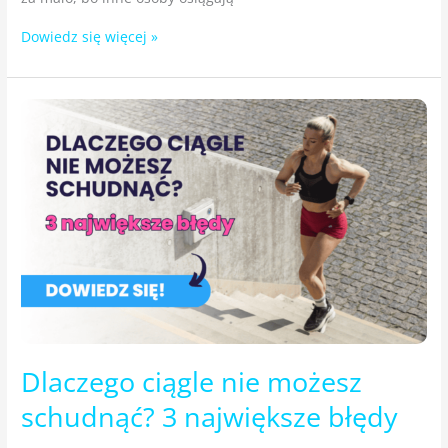
Dowiedz się więcej »
Dlaczego
ciągle
nie możesz
schudnąć?
3
największe
błędy
Dlaczego ciągle nie możesz
schudnąć? 3 największe błędy