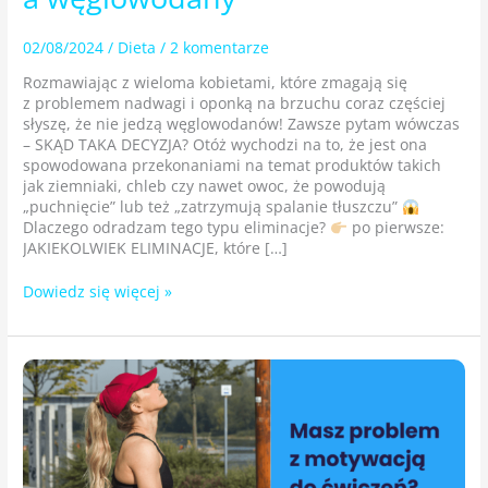
02/08/2024
/
Dieta
/
2 komentarze
Rozmawiając z wieloma kobietami, które zmagają się
z problemem nadwagi i oponką na brzuchu coraz częściej
słyszę, że nie jedzą węglowodanów! Zawsze pytam wówczas
– SKĄD TAKA DECYZJA? Otóż wychodzi na to, że jest ona
spowodowana przekonaniami na temat produktów takich
jak ziemniaki, chleb czy nawet owoc, że powodują
„puchnięcie” lub też „zatrzymują spalanie tłuszczu”
Dlaczego odradzam tego typu eliminacje?
po pierwsze:
JAKIEKOLWIEK ELIMINACJE, które […]
Dowiedz się więcej »
Masz
problem
z motywacją
do ćwiczeń?