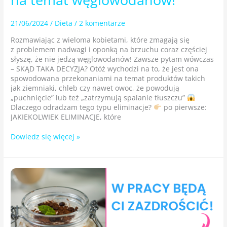
21/06/2024
/
Dieta
/
2 komentarze
Rozmawiając z wieloma kobietami, które zmagają się
z problemem nadwagi i oponką na brzuchu coraz częściej
słyszę, że nie jedzą węglowodanów! Zawsze pytam wówczas
– SKĄD TAKA DECYZJA? Otóż wychodzi na to, że jest ona
spowodowana przekonaniami na temat produktów takich
jak ziemniaki, chleb czy nawet owoc, że powodują
„puchnięcie” lub też „zatrzymują spalanie tłuszczu”
Dlaczego odradzam tego typu eliminacje?
po pierwsze:
JAKIEKOLWIEK ELIMINACJE, które
Dowiedz się więcej »
W pracy
będą
Ci zazdrościć!
Najprostszy
fit-
deser,