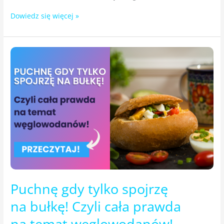
Dowiedz się więcej »
Puchnę
gdy tylko spojrzę
na bułkę!
Czyli
cała
prawda
na temat
węglowodanów!
Puchnę gdy tylko spojrzę
na bułkę! Czyli cała prawda
na temat węglowodanów!