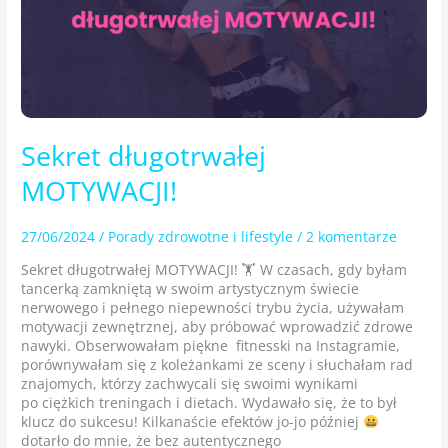
Sekret długotrwałej
MOTYWACJI!
27/06/2024
/
Porady zdrowotne i lifestyle
/
2 komentarze
Sekret długotrwałej MOTYWACJI! 🏋
W czasach, gdy byłam
tancerką zamkniętą w swoim artystycznym świecie
nerwowego i pełnego niepewności trybu życia, używałam
motywacji zewnętrznej, aby próbować wprowadzić zdrowe
nawyki. Obserwowałam piękne fitnesski na Instagramie,
porównywałam się z koleżankami ze sceny i słuchałam rad
znajomych, którzy zachwycali się swoimi wynikami
po ciężkich treningach i dietach. Wydawało się, że to był
klucz do sukcesu! Kilkanaście efektów jo-jo później
dotarło do mnie, że bez autentycznego