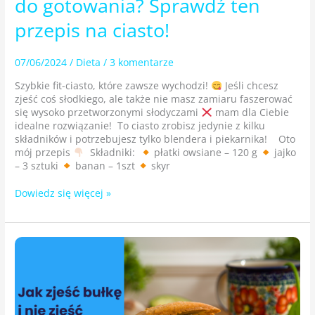
do gotowania? Sprawdź ten
przepis na ciasto!
07/06/2024
/
Dieta
/
3 komentarze
Szybkie fit-ciasto, które zawsze wychodzi!
Jeśli chcesz
zjeść coś słodkiego, ale także nie masz zamiaru faszerować
się wysoko przetworzonymi słodyczami
mam dla Ciebie
idealne rozwiązanie! To ciasto zrobisz jedynie z kilku
składników i potrzebujesz tylko blendera i piekarnika! Oto
mój przepis
Składniki:
płatki owsiane – 120 g
jajko
– 3 sztuki
banan – 1szt
skyr
Dowiedz się więcej »
Jak
zjeść
bułkę
i nie zjeść
bułki?