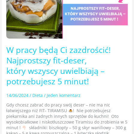
który wszyscy
uwielbiają
–
potrzebujesz
5
minut!
W pracy będą Ci zazdrościć!
Najprostszy fit-deser,
który wszyscy uwielbiają –
potrzebujesz 5 minut!
14/06/2024
/
Dieta
/
Jeden komentarz
Gdy chcesz zabrać do pracy swój deser – nie ma nic
łatwiejszego niż FIT- TIRAMISU
! Nie potrzebujesz
piekarnika ani żadnych innych sprzętów do kuchni! Oto
wysokobiałkowe i niskotłuszczowe Tiramisu do zrobienia w 5
minut !
składniki: biszkopty – 50 g skyr waniliowy – 300 g
kakao – 5 g kawa rozpuszczalna – 1 łyżeczka słodzik