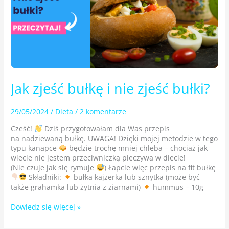
Jak zjeść bułkę i nie zjeść bułki?
29/05/2024
/
Dieta
/
2 komentarze
Cześć!
Dziś przygotowałam dla Was przepis
na nadziewaną bułkę. UWAGA! Dzięki mojej metodzie w tego
typu kanapce
będzie trochę mniej chleba – chociaż jak
wiecie nie jestem przeciwniczką pieczywa w diecie!
(Nie czuje jak się rymuje
) Łapcie więc przepis na fit bułkę
Składniki:
bułka kajzerka lub sznytka (może być
także grahamka lub żytnia z ziarnami)
hummus – 10g
Dowiedz się więcej »