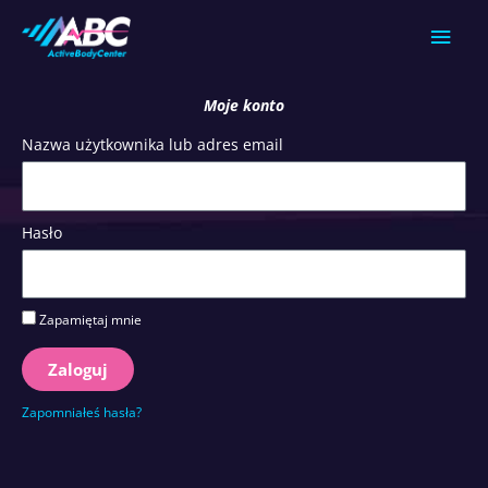
Przejdź
Głów
do
treści
men
Moje konto
Nazwa użytkownika lub adres email
Hasło
Zapamiętaj mnie
Zaloguj
Zapomniałeś hasła?