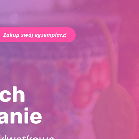
Zakup swój egzemplarz!
ych
anie