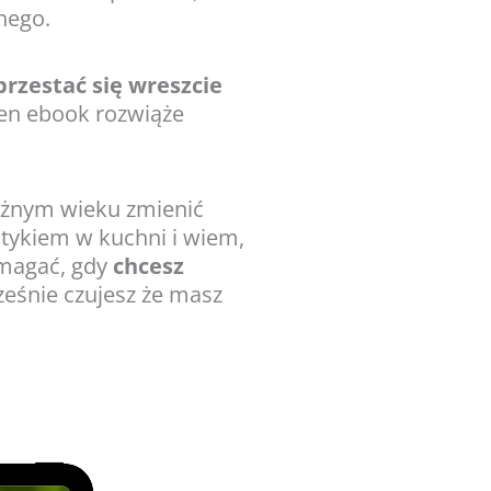
nnego.
przestać się wreszcie
ten ebook rozwiąże
óżnym wieku zmienić
tykiem w kuchni i wiem,
zmagać, gdy
chcesz
ześnie czujesz że masz