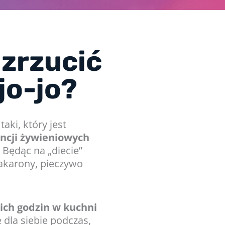
 zrzucić
jo-jo?
aki, który jest
ncji żywieniowych
 Będąc na „diecie”
makarony, pieczywo
ich godzin w kuchni
 dla siebie podczas,