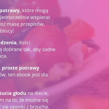
potrawy,
które mogą
i jednocześnie wspierać
esz masę przepisów,
bliscy!
edzenia
, ilości
ą dobrane tak, aby żadne
wce.
, proste potrawy
w, ten ebook jest dla
czucia głodu
na diecie,
m na to, że można się
 się oponki z brzucha.