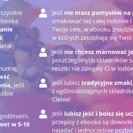
wszystkie
Jeśli
nie masz pomysłów na 
 ebooka
smakować też całej rodzinie 
anie
Twoje cele, w ebooku znajdzi
ć
w których zakochają się Twoi 
ierał
Jeśli
nie chcesz marnować j
poszczególnych składników s
chudnę,
resztki nie zalegały Ci w lodó
eść
Jeśli lubisz
tradycyjne smaki
nia,
jeśli
z ogólnodostępnych składnikó
sobie
Ciebie!
Jeśli
lubisz jeść i boisz się u
 godzinami,
przepisy z ebooka są dowode
et w 5-10
najadać i jednocześnie pozbyć