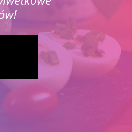
sylwetkowe
ów!