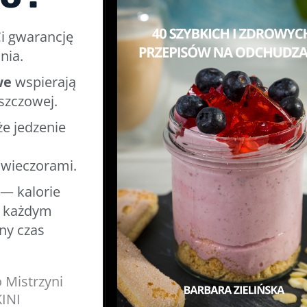
i gwarancję
nia.
we
wspierają
szczowej.
e jedzenie
,
 wieczorami.
— kalorie
w każdym
ny czas
 Mistrzyni
KINI