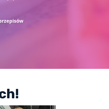
 przepisów
ch!