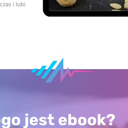
zas i lubi
ogo jest ebook?