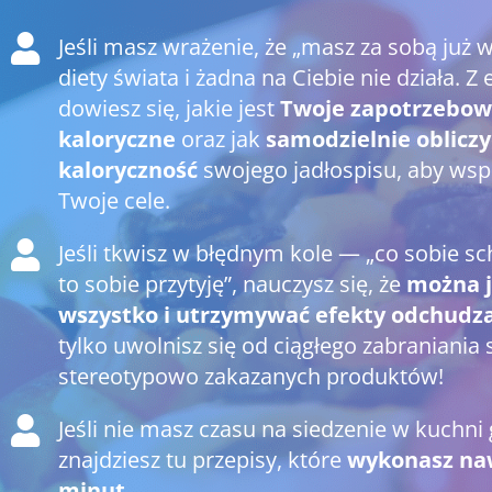
Jeśli masz wrażenie, że „masz za sobą już 
diety świata i żadna na Ciebie nie działa. Z
dowiesz się, jakie jest
Twoje zapotrzebow
kaloryczne
oraz jak
samodzielnie obliczy
kaloryczność
swojego jadłospisu, aby wsp
Twoje cele.
Jeśli tkwisz w błędnym kole — „co sobie s
to sobie przytyję”, nauczysz się, że
można j
wszystko i utrzymywać efekty odchudza
tylko uwolnisz się od ciągłego zabraniania 
stereotypowo zakazanych produktów!
Jeśli nie masz czasu na siedzenie w kuchni
znajdziesz tu przepisy, które
wykonasz naw
minut.