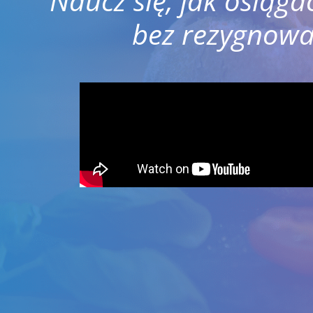
Naucz się, jak osiąga
bez rezygnowa