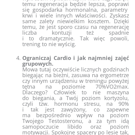
temu regeneracja będzie lepsza, poprawi
się gospodarka hormonalna, parametry
krwi i wiele innych właściwości. Zyskasz
same zalety niewielkim kosztem. Dzięki
temu, że jest sporo czasu na regenerację
liczba kontuzji też spadnie
i to dramatycznie. Tak więc powoli,
trening to nie wyścig.
Ograniczaj Cardio i jak najmniej zajęć
grupowych.
Mowa tutaj oczywiście licznych godzinach
biegając na bieżni, zasuwa na ergometrze
czy innym urządzeniu w treningu powyżej
tętna na poziomie 70%VO2max.
Dlaczego? Człowiek to nie maszyna
do biegania, a Twój poziom kortyzolu,
czyli tzw. hormonu stresu, na 90%
i tak jest zawyżony, co zapewne
ma bezpośrednio wpływ na poziom
Twojego Testosteronu, a za tym idą
samopoczucie libido oraz poziom
motywacji. Spokojne spacery po lesie tak,