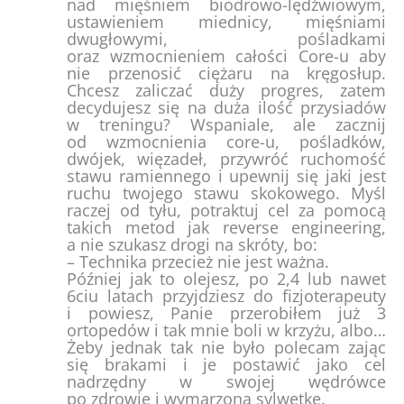
nad mięśniem biodrowo-lędźwiowym,
ustawieniem miednicy, mięśniami
dwugłowymi, pośladkami
oraz wzmocnieniem całości Core-u aby
nie przenosić ciężaru na kręgosłup.
Chcesz zaliczać duży progres, zatem
decydujesz się na duża ilość przysiadów
w treningu? Wspaniale, ale zacznij
od wzmocnienia core-u, pośladków,
dwójek, więzadeł, przywróć ruchomość
stawu ramiennego i upewnij się jaki jest
ruchu twojego stawu skokowego. Myśl
raczej od tyłu, potraktuj cel za pomocą
takich metod jak reverse engineering,
a nie szukasz drogi na skróty, bo:
– Technika przecież nie jest ważna.
Później jak to olejesz, po 2,4 lub nawet
6ciu latach przyjdziesz do fizjoterapeuty
i powiesz, Panie przerobiłem już 3
ortopedów i tak mnie boli w krzyżu, albo…
Żeby jednak tak nie było polecam zając
się brakami i je postawić jako cel
nadrzędny w swojej wędrówce
po zdrowie i wymarzoną sylwetkę.