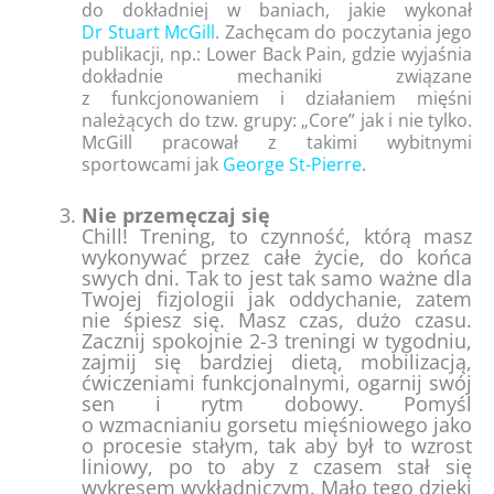
do dokładniej w baniach, jakie wykonał
Dr Stuart McGill
. Zachęcam do poczytania jego
publikacji, np.: Lower Back Pain, gdzie wyjaśnia
dokładnie mechaniki związane
z funkcjonowaniem i działaniem mięśni
należących do tzw. grupy: „Core” jak i nie tylko.
McGill pracował z takimi wybitnymi
sportowcami jak
George St-Pierre
.
Nie przemęczaj się
Chill! Trening, to czynność, którą masz
wykonywać przez całe życie, do końca
swych dni. Tak to jest tak samo ważne dla
Twojej fizjologii jak oddychanie, zatem
nie śpiesz się. Masz czas, dużo czasu.
Zacznij spokojnie 2-3 treningi w tygodniu,
zajmij się bardziej dietą, mobilizacją,
ćwiczeniami funkcjonalnymi, ogarnij swój
sen i rytm dobowy. Pomyśl
o wzmacnianiu gorsetu mięśniowego jako
o procesie stałym, tak aby był to wzrost
liniowy, po to aby z czasem stał się
wykresem wykładniczym. Mało tego dzięki