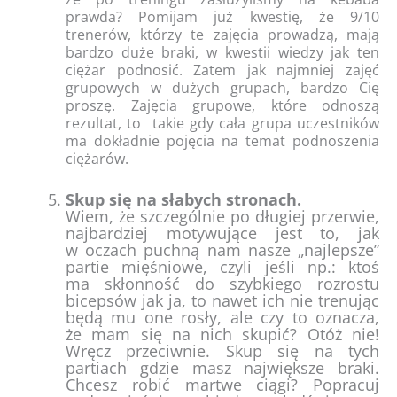
prawda? Pomijam już kwestię, że 9/10
trenerów, którzy te zajęcia prowadzą, mają
bardzo duże braki, w kwestii wiedzy jak ten
ciężar podnosić. Zatem jak najmniej zajęć
grupowych w dużych grupach, bardzo Cię
proszę. Zajęcia grupowe, które odnoszą
rezultat, to takie gdy cała grupa uczestników
ma dokładnie pojęcia na temat podnoszenia
ciężarów.
Skup się na słabych stronach.
Wiem, że szczególnie po długiej przerwie,
najbardziej motywujące jest to, jak
w oczach puchną nam nasze „najlepsze”
partie mięśniowe, czyli jeśli np.: ktoś
ma skłonność do szybkiego rozrostu
bicepsów jak ja, to nawet ich nie trenując
będą mu one rosły, ale czy to oznacza,
że mam się na nich skupić? Otóż nie!
Wręcz przeciwnie. Skup się na tych
partiach gdzie masz największe braki.
Chcesz robić martwe ciągi? Popracuj