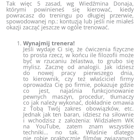
Tak więc 5 zasad, wg Wiedźmina Donaja,
którymi powinieneś się kierować, kiedy
powracasz do treningu po długiej przerwie,
spowodowanej np.: kontuzją lub jeśli nie miałeś
okazji zacząć jeszcze w ogóle trenować.
Wynajmij trenera!
Jeśli wydaje Ci się, że ćwiczenia fizyczne
to prosta rzecz, w końcu ile filozofii może
być w rzucaniu żelastwa, to grubo się
mylisz. Zacznę od analogii. Jak idziesz
do nowej pracy pierwszego dnia,
to kierownik, czy też właściciel firmy
oprowadza Cię po firmie, pokazuje gdzie
co jest, najaśnia funkcjonowanie
pewnych maszyn, procedur, tłumaczy
co jak należy wykonać, dokładnie omawia
z Tobą Twój zakres obowiązków, etc.
Jednak jak ten baran, idziesz na siłownie
i wchodzisz z założenia: Widziałem WK
na YouTube, zatem znam wszystkie
techniki… no tak. Właśnie dlatego
nie robię praktycznie filmów związanych