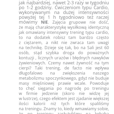
jak najbardziej, nawet 2-3 razy w tygodniu
po 1-2 godziny. Ćwiczeniom typu Cardio,
wykonywanym na dużej intensywności
powyżej tej 1 h tygodniowo też raczej
mówimy
NIE
. Zajęcia grupowe nie dość,
że mają charakterystykę wysiłkową identyczną
jak omawiany intensywny trening typu cardio,
to na dodatek robisz tam bardzo często
z ciężarem, a nikt nie zwraca tam uwagi
na technikę. Dzieje się tak, bo na Sali jest 60
osób, stąd szybka droga do poważnych
kontuzji , licznych urazów i błędnych nawyków
żywieniowych. Czemy nawet żywność na tym
cierpi? Taki trening, de facto nie wpływa
długofalowo na zwiększenia naszego
metabolizmu spoczynkowego, gdyż nie buduje
masy mięśniowej prawie wcale. Powoduje
to chęć sięgania po nagrodę po treningu
w firmie jedzenie (skoro nie widzę jej
w lustrze), czego efektem jest zjadanie większej
ilości kalorii niż tych które spaliliśmy
na treningu. Znamy to, kiedy wmawiamy sobie,
że po treningu zasłużyliśmy na kebaba