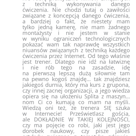
z techniką wykonywania danego
ćwiczenia. Nie chodzi tutaj o zawiłości
związane z koncepcją danego ćwiczenia,
a bardziej o fakt, że niestety mam
tylko jedną kamerę, nie mam żadnego
montażysty i nie jestem w stanie
w wyniku ograniczeń technologicznych
pokazać wam tak naprawdę wszystkich
niuansów związanych z techniką każdego
ćwiczenia przez Internet. Od tego właśnie
jest trener. Dlatego nie idź na łatwiznę
i nie rób tego na zasadzie, idę
na pierwszą lepszą dużą siłownie tam
na pewno kogoś znajdę… tak znajdziesz
jakiegoś durnia, który ma kurs z grupona,
czy innej zacnej organizacji, a jego wiedza
opiera się na ułożeniu Splita z maszyn…
nom Ci co kumają co mam na myśli.
Wiedzą oni też, że trenera SIĘ szuka
w Internecie! Prześwietlasz gościa,
ale DOKŁADNIE W TAKIEJ KOLEJNOŚCI,
czy ma pojęcie co robi, jaki jest jego
dorobek naukowy, czy pisze jakieś